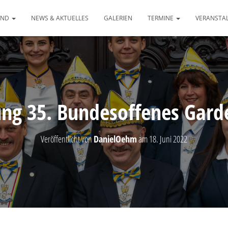
AND
NEWS & AKTUELLES
GALERIEN
TERMINE
VERANSTA
ng 35. Bundesoffenes Gard
Veröffentlicht von
DanielOehm
am
18. Juni 2022